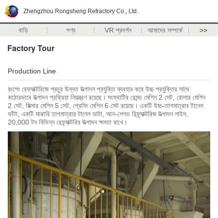
Zhengzhou Rongsheng Refractory Co., Ltd.
বাড়ি
পণ্য
VR প্রদর্শন
আমাদের সম্পর্কে
>>
Factory Tour
Production Line
রংশেং রেফ্যাক্টরিজে প্রচুর উন্নত উত্পাদন প্রযুক্তি ব্যবহার করে উচ্চ প্রযুক্তির সাথে
কঠোরভাবে উত্পাদন প্রক্রিয়া নিয়ন্ত্রণ রয়েছে।
সংস্থাটির রেমন্ড মেশিন 2 সেট, রোলার মেশিন
2 সেট, মিক্সার মেশিন 5 সেট, প্রেসিং মেশিন 6 সেট রয়েছে।
একটি উচ্চ-তাপমাত্রার টানেল
ভাঁটা, একটি মাঝারি তাপমাত্রার টানেল ভাটা, আন-শেপড রিফ্র্যাক্টরিজ উত্পাদন লাইন,
20,000 টন বিভিন্ন রেফ্র্যাক্টরির উত্পাদন ক্ষমতা রাখে।