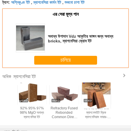
অগ্নিকুণ্ড ইট
ম্যাগনেসিয়া কার্বন ইট
শুকনো চাপা ইট
ট্যাগ:
,
,
এর সেরা মূল্য পান
অবাধ্য উপাদান Vdz আকৃতির ভাঙ্গন জন্য অবাধ্য
bricks, ম্যাগনেসিয়া ক্রোম ইট
চালিয়ে
ম্যাগনেসিয়া ইট
অধিক
 ম্যাগনেসিয়া
92% 95% 97%
Refractory Fused
ভালো মানের ডেড বার্নড
উচ্চ অ্যালুম
ষক ইট
98% MgO অবাধ্য
Rebonded
ম্যাগনেসাইট ব্রিক
ম্যাগনেসিয়া 
ম্যাগনেসিয়া ইট
Common Direct
ম্যাগনেসিয়াম ফায়ার-
Bonded Magnesia
রেসিস্ট্যান্ট ব্রিকস ফিউজড
Chrome Brick
ম্যাগনেশিয়া ব্রিক ক্ষারীয়
OEM
ওপেন-হার্থ ফার্নেসের জন্য