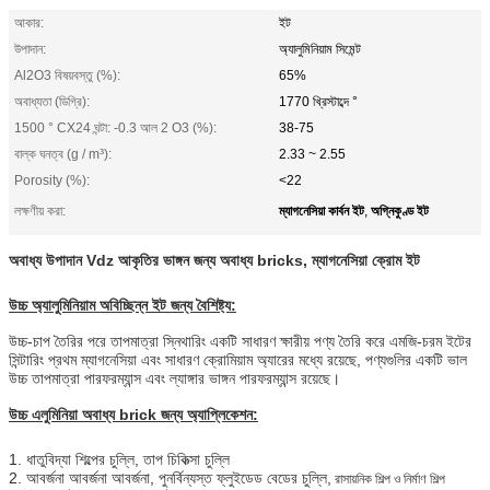
আকার:
ইট
উপাদান:
অ্যালুমিনিয়াম সিমেন্ট
Al2O3 বিষয়বস্তু (%):
65%
অবাধ্যতা (ডিগ্রি):
1770 খ্রিস্টাব্দে °
1500 ° CX24 ঘন্টা: -0.3 আল 2 O3 (%):
38-75
বাল্ক ঘনত্ব (g / m³):
2.33 ~ 2.55
Porosity (%):
<22
ম্যাগনেসিয়া কার্বন ইট
অগ্নিকুণ্ড ইট
লক্ষণীয় করা:
,
অবাধ্য উপাদান Vdz আকৃতির ভাঙ্গন জন্য অবাধ্য bricks, ম্যাগনেসিয়া ক্রোম ইট
উচ্চ অ্যালুমিনিয়াম অবিচ্ছিন্ন ইট জন্য বৈশিষ্ট্য:
উচ্চ-চাপ তৈরির পরে তাপমাত্রা স্নিথারিং একটি সাধারণ ক্ষারীয় পণ্য তৈরি করে এমজি-চরম ইটের
সিন্টারিং প্রথম ম্যাগনেসিয়া এবং সাধারণ ক্রোমিয়াম অ্যারের মধ্যে রয়েছে, পণ্যগুলির একটি ভাল
উচ্চ তাপমাত্রা পারফরম্যান্স এবং ল্যাঙ্গার ভাঙ্গন পারফরম্যান্স রয়েছে।
উচ্চ এলুমিনিয়া অবাধ্য brick জন্য অ্যাপ্লিকেশন:
1. ধাতুবিদ্যা শিল্পের চুল্লি, তাপ চিকিত্সা চুল্লি
2. আবর্জনা আবর্জনা আবর্জনা, পুনর্বিন্যস্ত ফ্লুইডেড বেডের চুল্লি,
রাসায়নিক শিল্প ও নির্মাণ শিল্প