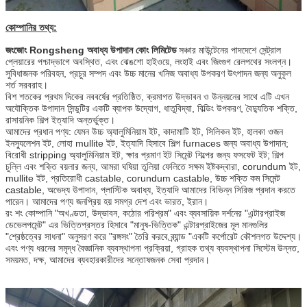
কোম্পানির তথ্য:
জংজোং Rongsheng অবাধ্য উপাদান কোং লিমিটেড
সঞ্চার মাউন্টেনের পাদদেশে সেন্ট্রাল
প্লেয়ারের পশ্চাদ্ভাগে অবস্থিত, এবং ঝেঙশো হাইওয়ে, লংহাই এবং জিংগুগ রেলপথের সংলগ্ন।
সুবিধাজনক পরিবহন, প্রচুর সম্পদ এবং উচ্চ মানের খনিজ অবাধ্য উপকরণ উৎপাদন জন্য অনুকূল
শর্ত সরবরাহ।
বিশ শতকের প্রথম দিকের নববর্ষের প্রতিষ্ঠিত, ক্রমাগত উদ্ভাবন ও উন্নয়নের সাথে এটি এখন
অযৌক্তিক উপাদান সিন্ডুটির একটি ব্যাপক উদ্যোগ, ধাতুবিদ্যা, বিল্ডিং উপকরণ, বৈদ্যুতিক শক্তি,
রাসায়নিক শিল্প ইত্যাদি অন্তর্ভুক্ত।
আমাদের প্রধান পণ্য: যেমন উচ্চ অ্যালুমিনিয়াম ইট, কাদামাটি ইট, সিলিকন ইট, হালকা ওজন
ইনস্যুলেশন ইট, লোহা mullite ইট, ইত্যাদি হিসাবে শিল্প furnaces জন্য অবাধ্য উপাদান;
বিরোধী stripping অ্যালুমিনিয়াম ইট, ক্ষার প্রমাণ ইট সিমেন্ট শিল্পের জন্য ফসফেট ইট;
শিল্প
চুল্লি এবং শক্তি বয়লার জন্য, আমরা ঘষিয়া তুলিয়া ফেলিতে সক্ষম ইষ্টকদ্বারা, corundum ইট,
mullite ইট, প্রতিরোধী castable, corundum castable, উচ্চ শক্তি কম সিমেন্ট
castable, অভেদ্য উপাদান, প্লাস্টিক অবাধ্য, ইত্যাদি আমাদের বিভিন্ন সিরিজ প্রদান করতে
পারেন। আমাদের পণ্য জনপ্রিয় হয় সমগ্র দেশ এবং ভারত, ইরান।
রং শং কোম্পানি "অখণ্ডতা, উদ্ভাবন, কঠোর পরিশ্রম" এবং ব্যবসায়িক দর্শনের "এন্টারপ্রাইজ
ডেভেলপমেন্ট" এর ভিত্তিপ্রস্তর হিসাবে "মানুষ-ভিত্তিক" এন্টারপ্রাইজের মূল মানগুলির
"শ্রেষ্ঠত্বের সাধনা" অনুসরণ করে "রঙ্গসং" তৈরি করবে ব্র্যান্ড "একটি কর্পোরেট কৌশলগত উদ্দেশ্য।
এবং পণ্য ধরনের সমৃদ্ধ বৈজ্ঞানিক ব্যবস্থাপনা প্রক্রিয়া, গ্রাহক তথ্য ব্যবস্থাপনা সিস্টেম উন্নত,
সময়মত, দক্ষ, আমাদের ব্যবহারকারীদের সন্তোষজনক সেবা প্রদান।