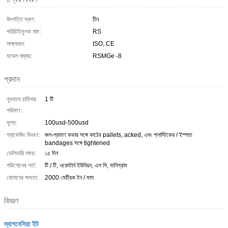
উৎপত্তি স্থল:
চীন
পরিচিতিমুলক নাম:
RS
সাক্ষ্যদান:
ISO, CE
মডেল নম্বার:
RSMGe -8
প্রদান
ন্যূনতম চাহিদার
1 টি
পরিমাণ:
মূল্য:
100usd-500usd
প্যাকেজিং বিবরণ:
জল-প্রমাণ কভার সঙ্গে কাঠের pallets, acked, এবং প্লাস্টিকের / ইস্পাত
bandages সঙ্গে tightened
ডেলিভারি সময়:
১৫ দিন
পরিশোধের শর্ত:
টি / টি, ওয়েস্টার্ন ইউনিয়ন, এল সি, মানিগ্রাম
যোগানের ক্ষমতা:
2000 মেট্রিক টন / মাস
বিবরণ
ম্যাগনেসিয়া ইট