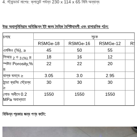
4. স্ট্যান্ডার্ড মাপের: ক্লায়েন্ট পর্যন্ত 230 x 114 x 65 মিমি অন্যান্য
উচ্চ অ্যালুমিনিয়াম অবিচ্ছিন্ন ইট জন্য দৈহিক বৈশিষ্ট্যাবলী এবং রাসায়নিক গঠন:
চলছে
সূচক
RSMGe-18
RSMGe-16
RSMGe-12
RS
এমজিও (%), ≥
45
50
55
সিআর
ও
≥
18
16
12
2
3 (%)
স্পষ্টত Porosity,%
22
22
20
≤
বাল্ক ঘনত্ব
≥
3.05
3.0
2.95
ঠান্ডা ক্রসিং স্ট্রেন্থ
30
30
30
≥
লোড অধীনে 0.2
1550
1550
1550
MPa অবাধ্যতা
বিভিন্ন প্রকার জন্য পণ্য ফটো: