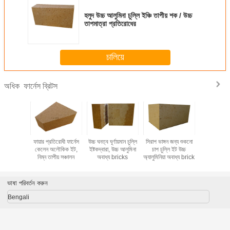
হলুদ উচ্চ আলুমিনা চুল্লি ইঞ্চি তাপীয় শক / উচ্চ
তাপমাত্রা প্রতিরোধের
চালিয়ে
ফার্নেস ব্রিটস
অধিক
ফায়ার ক্লে
ফায়ার প্রতিরোধী ফার্নেস
উচ্চ ঘনত্ব ঘূর্ণায়মান চুল্লি
সিরাপ ভাঙ্গন জন্য শুকনো
উচ্চ অ্যালুমিনি
রণ ইট
কেলেন অলৌকিক ইট,
ইষ্টকদ্বারা, উচ্চ আলুমিনা
চাপ চুল্লি ইট উচ্চ
চুল্লি ইষ্ট
নিম্ন তাপীয় সঞ্চালন
অবাধ্য bricks
অ্যালুমিনিয়া অবাধ্য brick
ভাষা পরিবর্তন করুন
Bengali