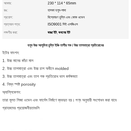
আকার:
230 * 114 * 65mm
রঙ:
হালকা হলুদ-সাদা
প্রয়োগ:
বিস্ফোরণ চুল্লি এবং কোক ওভেন
প্রত্যয়ন পত্র:
ISO9001 সিই এসজিএস
ভাঙা ইট
ভবনের ইট
লক্ষণীয় করা:
,
হলুদ উচ্চ আলুমিনা চুল্লি ইঞ্চি তাপীয় শক / উচ্চ তাপমাত্রা প্রতিরোধের
ইটের ফাংশন:
1. উচ্চ মানের কাঁচা মাল
2. উচ্চ তাপমাত্রা এবং উচ্চ চাপ অধীনে molded
3. উচ্চ তাপমাত্রা এবং তাপ শক প্রতিরোধ ভাল কর্মক্ষমতা
4. নিম্ন স্পষ্ট porosity
অ্যাপ্লিকেশন:
তারা মূলত পিজা ওভেন এবং ফার্নেস নির্মাণে ব্যবহৃত হয়।
পণ্য অনুযায়ী সংশোধন করা যাবে
গ্রাহকদের প্রয়োজনীয়তাগুলি