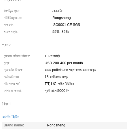
উৎপত্তি স্থল:
হেনান চীন
পরিচিতিমুলক নাম:
Rongsheng
সাক্ষ্যদান:
ISO9001 CE SGS
মডেল নম্বার:
55% -85%
প্রদান
ন্যূনতম চাহিদার পরিমাণ:
10 মেগাবাইট
মূল্য:
USD 200-400 per month
প্যাকেজিং বিবরণ:
কাঠের pallets এবং শক্ত কাগজ কভার আবৃত
ডেলিভারি সময়:
15 কার্যদিবসের মধ্যে
পরিশোধের শর্ত:
T/T, L/C, পশ্চিম ইউনিয়ন
যোগানের ক্ষমতা:
প্রতি মাসে 5000 টন
বিবরণ
ফার্নেস ব্রিটস
Brand name:
Rongsheng