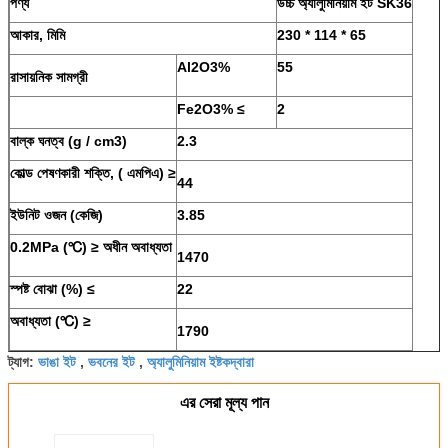
পণ্য
উচ্চ অ্যালুমিনিয়াম ইট SK36
আকার, মিমি
230 * 114 * 65
Al2O3%
55
রাসায়নিক সামগ্রী
Fe2O3% ≤
2
বাল্ক ঘনত্ব (g / cm3)
2.3
কোল্ড পেষণকারী শক্তি,
(
এমপিএ)
≥
44
ইউনিট ওজন (কেজি)
3.85
0.2MPa (℃)
≥
অধীন অবাধ্যতা
1470
স্পষ্ট বোঝা (%)
≤
22
অবাধ্যতা (℃)
≥
1790
ভাঙা ইট
ভবনের ইট
অ্যালুমিনিয়াম ইষ্টকদ্বারা
ট্যাগ:
,
,
এর সেরা মূল্য পান