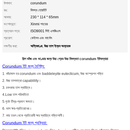
উপাদান:
corundum
রঙ:
বিশুদ্ধ হোয়াইট
আকার:
230 * 114 * 65mm
বংশোদ্ভূত:
Xinmi শহরের
প্রত্যয়ন পত্র:
ISO9001 সিই এসজিএস
প্রয়োগ:
কেইলন এবং ফার্নেস
অগ্নিকাণ্ড
উচ্চ তাপ ইন্ধন অন্তরক
লক্ষণীয় করা:
,
শিল্প ভাঁজ এবং ভাণ্ডার জন্য উচ্চ গ্রেড উচ্চ বিশুদ্ধতা corundum ইষ্টকদ্বারা
Corundum ইট
জন্য বৈশিষ্ট্য:
1. কাঁচামাল হয় corundum এবং baddeleyite eutecticum, উচ্চ কম্প্রেশন শক্তি
2. উচ্চ তাপমাত্রা capablility।
3. চমৎকার তাপ স্থায়িত্ব।
4.Low তাপ পরিবাহিতা
5.পৃষ্ঠে তীব্র-প্রমাণ ক্ষমতা।
6. ভাল ক্ষয়-প্রতিরোধের।
7. কাচ তরল থেকে প্রতিরোধী ক্ষয় স্থায়িত্ব শক্তিশালী।
Corundum ইট
জন্য প্রক্রিয়া: