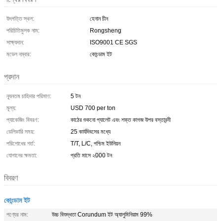
উৎপত্তি স্থল:
হেনান চীন
পরিচিতিমুলক নাম:
Rongsheng
সাক্ষ্যদান:
ISO9001 CE SGS
মডেল নম্বার:
কোংন্ডাম ইট
প্রদান
ন্যূনতম চাহিদার পরিমাণ:
5 টন
মূল্য:
USD 700 per ton
প্যাকেজিং বিবরণ:
কাঠের শুকনো প্যালেট এবং শক্ত কাগজ উপর বস্তাবন্দী
ডেলিভারি সময়:
25 কার্যদিবসের মধ্যে
পরিশোধের শর্ত:
T/T, L/C, পশ্চিম ইউনিয়ন
যোগানের ক্ষমতা:
প্রতি মাসে ২000 টন
বিবরণ
কোংন্ডাম ইট
পণ্যের নাম:
উচ্চ বিশুদ্ধতা Corundum ইট অ্যালুমিনিয়াম 99%