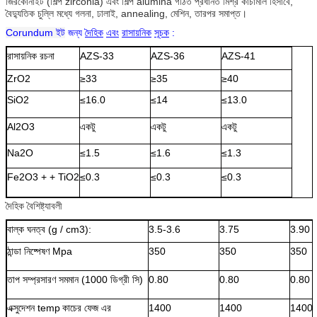
জিরকোনাইট (শিল্প zirconia) এবং শিল্প alumina গঠিত প্রধানত মিশ্র কাঁচামাল হিসাবে,
বৈদ্যুতিক চুল্লি মধ্যে গলনা, ঢালাই, annealing, মেশিন, তারপর সমাপ্ত।
Corundum ইট
জন্য
দৈহিক
এবং
রাসায়নিক
সূচক
:
রাসায়নিক রচনা
AZS-33
AZS-36
AZS-41
ZrO2
≥33
≥35
≥40
SiO2
≤16.0
≤14
≤13.0
Al2O3
একটু
একটু
একটু
Na2O
≤1.5
≤1.6
≤1.3
Fe2O3 + + TiO2
≤0.3
≤0.3
≤0.3
দৈহিক বৈশিষ্ট্যাবলী
বাল্ক ঘনত্ব (g / cm3):
3.5-3.6
3.75
3.90
ঠান্ডা নিষ্পেষণ Mpa
350
350
350
তাপ সম্প্রসারণ সমমান (1000 ডিগ্রী সি)
0.80
0.80
0.80
এক্সুদেশন temp
কাচের ফেজ এর
1400
1400
1400