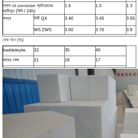
গ্লাস এর corrocion প্রতিরোধের
1.6
1.5
1.3
দ্রবীভূত (মিমি / 24h)
ঘনত্ব
পিটি QX
3.40
3.45
3.55
WS ZWS
3.60
3.70
3.8
ফেজ গঠন (%)
baddeleyite
32
35
40
কাচের ফেজ
21
18
17
α-corundum
47
47
43