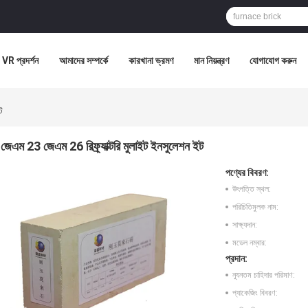
VR প্রদর্শন
আমাদের সম্পর্কে
কারখানা ভ্রমণ
মান নিয়ন্ত্রণ
যোগাযোগ করুন
ট
জেএম 23 জেএম 26 রিফ্র্যাক্টরি মুলাইট ইনসুলেশন ইট
পণ্যের বিবরণ:
উৎপত্তি স্থল:
পরিচিতিমুলক নাম:
সাক্ষ্যদান:
মডেল নম্বার:
প্রদান:
ন্যূনতম চাহিদার পরিমাণ:
প্যাকেজিং বিবরণ: