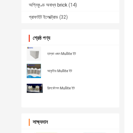
অগ্নিকুণ্ড অবাধ্য brick
(14)
গ্রাফাইট ইলেক্ট্রোড
(32)
শ্রেষ্ঠ পণ্য
হাল্কা ওজন Mullite ইট
আকৃতির Mullite ইট
শিল্পকৌশল Mullite ইট
সাক্ষ্যদান