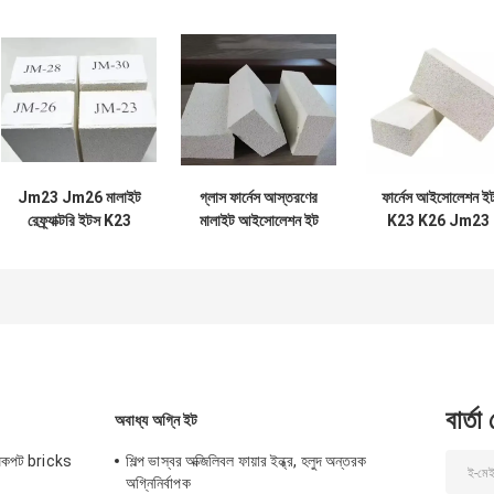
Jm23 Jm26 মালাইট
গ্লাস ফার্নেস আস্তরণের
ফার্নেস আইসোলেশন ই
রেফ্র্যাক্টরি ইটস K23
মালাইট আইসোলেশন ইট
K23 K26 Jm23
K26 গরম উচ্চ চুল্লি জন্য
1700C আইসোলেটিং
Jm26 হালকা ওজনে
মালাইট নিরোধক আগুন ইট
ফায়ার ইট Jm26
মালাইট রেফ্র্যাক্টরি ইট
Jm28 Jm32 অগ্নি
প্রতিরোধী ইট
বার্তা
অবাধ্য অগ্নি ইট
 অকপট bricks
শিল্প ভাস্বর অক্জিলিবল ফায়ার ইন্ধ্র, হলুদ অন্তরক
অগ্নিনির্বাপক