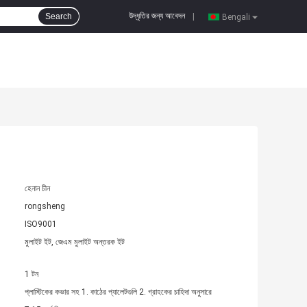
উদ্ধৃতির জন্য আবেদন
Search
|
Bengali
হেনান চীন
rongsheng
ISO9001
মুলাইট ইট, জেএম মুলাইট অন্তরক ইট
1 টন
প্লাস্টিকের কভার সহ 1. কাঠের প্যালেটগুলি 2. গ্রাহকের চাহিদা অনুসারে