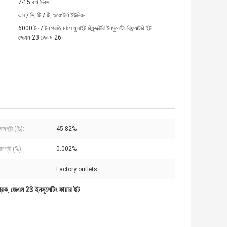
7-15 কর্ম দিবস
এল / সি, টি / টি, ওয়েস্টার্ন ইউনিয়ন
6000 টন / টন প্রতি মাসে মুলাইট রিফ্র্যাক্টরি ইনসুলেটিং রিফ্র্যাক্টরি ইট
জেএম 23 জেএম 26
ামগ্রী (%):
45-82%
মগ্রী (%):
0.002%
Factory outlets
রিক
জেএম 23 ইনসুলেটিং ফায়ার ইট
,