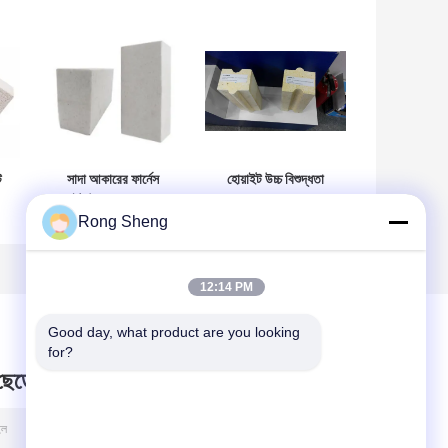
ট
সাদা আকারের ফার্নেস
হোয়াইট উচ্চ বিশুদ্ধতা
মুলাইট উচ্চ তাপমাত্রা সহ
Corundum Mullite
Rong Sheng
র
ফায়ার ইটগুলি অন্তরক করে
ইট 230 এক্স 114 এক্স
65mm চুল্লি জন্য আকার
12:14 PM
Good day, what product are you looking 
for?
 ছেড়ে