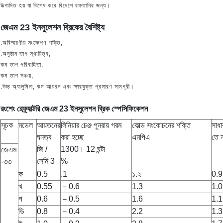
উত্পাদিত হয় যা বিশেষ করে বিদেশে রফতানির জন্য।
জেএম 23 ইনসুলেশন ব্রিকের বৈশিষ্ট্য
.অবিস্মরণীয় সংক্ষেপণ শক্তি,
.অনুষ্ঠান তাপ স্থায়িত্ব,
কম তাপ পরিবাহিতা,
কম তাপ সঞ্চয়,
.উচ্চ অ্যালুমিনা, কম আয়রন এবং ক্ষারযুক্ত প্রসারণ সামগ্রী।
রংশেং রেফ্র্যাক্টরি জেএম 23 ইনসুলেশন ব্রিক স্পেসিফিকেশন
সূচক
মডেল
আয়তনের
লিনিয়ার চেঞ্জ পুনরায় গরম
কোল্ড সংকোচনের শক্তি
সাধা
ঘনত্ব
করা হচ্ছে
এমপিএ
তে 
জি /
1300। 12 ঘন্টা
জেএম
সেমি 3
%
-৩৩
ক
0.5
.1
১.২
0.9
খ
0.55
－0.6
1.3
1.0
গ
0.6
－0.5
1.6
1.1
ডি
0.8
－0.4
2.2
1.3