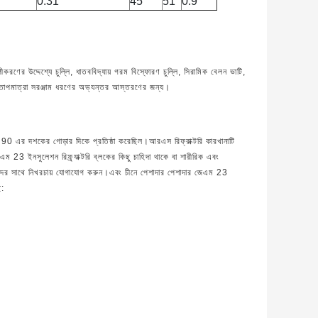
0.31
45
51
0.9
পীকরণের উদ্দেশ্যে চুল্লি, ধাতববিদ্যায় গরম বিস্ফোরণ চুল্লি, সিরামিক বেলন ভাটি,
 উচ্চ তাপমাত্রা সরঞ্জাম ধরণের অভ্যন্তর আস্তরণের জন্য।
র 90 এর দশকের গোড়ার দিকে প্রতিষ্ঠা করেছিল।আরএস রিফ্রাক্টরি কারখানাটি
 ইনসুলেশন রিফ্র্যাক্টরি ব্লকের কিছু চাহিদা থাকে বা শারীরিক এবং
 আমাদের সাথে নিখরচায় যোগাযোগ করুন।এবং চীনে পেশাদার পেশাদার জেএম 23
ে: