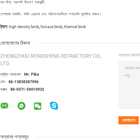
বড় স্টক: প্রম্পট বিতরণ গ্যারান্টি,
পেশাদার প্যাকিং: ক্ষতি এড়ানো এবং পরিবহনগুলিতে পণ্যগুলি সুরক্ষিত করুন।
,
,
ট্যাগ:
high density brick
furnace brick
thermal brick
যোগাযোগের ঠিকানা
আমাদের সরাসর
ZHENGZHOU RONGSHENG REFRACTORY CO.,
LTD.
ব্যক্তি যোগাযোগ:
Mr. Pika
টেল:
86-13838387996
ফ্যাক্স:
86-0371-56010932
অন্যান্য পণ্যসমূহ