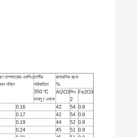
রণ তাপমাত্রায় এমপিএ
তাপীয়
রাসায়নিক রচনা
নমন শক্তি
পরিবাহিতা
%
350 ℃
Al2O3
সিও
Fe2O3
ডাব্লু / এমকে
2
0.16
42
54
0.8
0.17
42
54
0.8
0.19
44
52
0.8
0.24
45
51
0.9