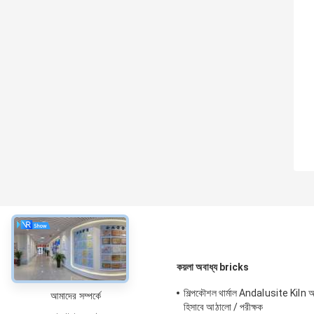
সম্বন্ধে
কয়লা অবাধ্য bricks
শিল্পকৌশল থার্মাল Andalusite Kiln
আমাদের সম্পর্কে
হিসাবে আঠালো / পরীক্ষক