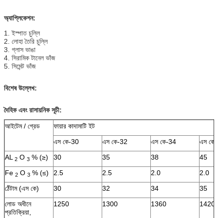
অ্যাপ্লিকেশন:
1. ইস্পাত চুল্লি
2. লোহা তৈরি চুল্লি
3. গ্লাস ভাঙা
4. সিরামিক টানেল ভাঁজ
5. সিমেন্ট ভাঁজ
বিশেষ উল্লেখ:
দৈহিক এবং রাসায়নিক সূচী:
আইটেম / গ্রেড
ফায়ার কাদামাটি ইট
এস কে-30
এস কে-32
এস কে-34
এস কে
AL
O
% (≥)
30
35
38
45
2
3
Fe
O
% (≤)
2.5
2.5
2.0
2.0
2
3
ঠেঁটাম (এস কে)
30
32
34
35
লোড অধীনে
1250
1300
1360
1420
প্রতিক্রিয়া,