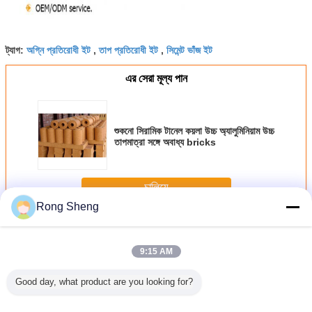
অগ্নি প্রতিরোধী ইট
তাপ প্রতিরোধী ইট
সিমেন্ট ভাঁজ ইট
ট্যাগ:
,
,
এর সেরা মূল্য পান
শুকনো সিরামিক টানেল কয়লা উচ্চ অ্যালুমিনিয়াম উচ্চ
তাপমাত্রা সঙ্গে অবাধ্য bricks
চালিয়ে
Rong Sheng
কয়লা অবাধ্য bricks
অধিক
9:15 AM
Good day, what product are you looking for?
ট্যান্স ওভেন
শুকনো চাপ ভাঙ্গা ভাঙা ইট
ফায়ার প্রতিরোধী কেলেন
উচ্চ ছিদ্রযুক্ত
গ্লাস ওভেন 