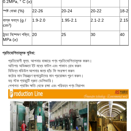
0.2MPa, ° C (≥)
স্পষ্ট বোঝা (%)
22-26
20-24
20-22
18-20
বাল্ক ঘনত্ব (g /
1.9-2.0
1.95-2.1
2.1-2.2
2.15-
cm³)
ঠান্ডা নিষ্পেষণ শক্তি,
20
25
30
40
MPa (≥)
প্রতিযোগিতামূলক সুবিধা:
প্রতিযোগী মূল্য.
আপনার বাজারে পণ্য প্রতিযোগিতামূলক করুন।
অতিশয় অভিজ্ঞতা
ইট মধ্যে ফাটল এবং পাকান রোধ করুন
বিভিন্ন মডিউল
আপনার জন্য ছাঁচ ফি সংরক্ষণ করুন
কঠোর মান নিয়ন্ত্রণ
ক্লায়েন্টদের মান প্রয়োজন পূরণ করুন।
বড় স্টক
গ্যারান্টি দ্রুত ডেলিভারি।
পেশাগত প্যাকিং
ক্ষতি থেকে রক্ষা এবং পরিবহন পণ্য নিরাপদ