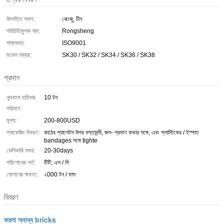
উৎপত্তি স্থল:
ঝেংজু, চীন
পরিচিতিমুলক নাম:
Rongsheng
সাক্ষ্যদান:
ISO9001
মডেল নম্বার:
SK30 / SK32 / SK34 / SK36 / SK38
প্রদান
ন্যূনতম চাহিদার
10 টন
পরিমাণ:
মূল্য:
200-800USD
প্যাকেজিং বিবরণ:
কাঠের প্যালেটস উপর বস্তাবন্দী, জল- প্রমাণ কভার সঙ্গে, এবং প্লাস্টিকের / ইস্পাত
bandages সঙ্গে tighte
ডেলিভারি সময়:
20-30days
পরিশোধের শর্ত:
টিটি; এল / সি
যোগানের ক্ষমতা:
২000 টন / মাস
বিবরণ
কয়লা অবাধ্য bricks