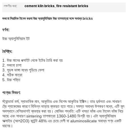
cement kiln bricks
fire resistant bricks
লক্ষণীয় করা:
,
শুকনো সিরামিক টানেল কয়লা উচ্চ অ্যালুমিনিয়াম উচ্চ তাপমাত্রা সঙ্গে অবাধ্য bricks
বর্ণনা:
উচ্চ অ্যালুমিনিয়াম ইট
বৈশিষ্ট্য:
1.
উচ্চ মানের বক্সাইট থেকে ইটের তৈরি করা হয়
2. শুকনো চাপা
3. সুড়ঙ্গ ভাঙ্গা মধ্যে পুড়িয়ে ফেলা
4. সঠিক মাত্রা
5. উচ্চ শক্তি
পণ্যের বিবরণ:
স্ট্যান্ডার্ড ফর্ম, স্বাভাবিক মান, আকৃতির এবং বিশেষ আকৃতির ইষ্টিক্স। তার দুর্বলতা এবং সাধারণ
ট্রে প্যাকেজের কারণে বিভিন্ন ভাড়ায় ব্যবহৃত হতে পারে।
সমস্ত অবাধ্য উপকরণ মধ্যে, এটি মূল
অবস্থানে বেশিরভাগই ব্যবহার করা হয়। মোড্ডিং পদ্ধতি: এটি খসড়া ভাঁজ এবং টানেল ভাঁজ নিচে
আছে এবং সাধারণ sintering তাপমাত্রা 1360-1480 ডিগ্রী হয়।
এটা অ্যালুমিনিয়াম
অক্সাইড (আল2O3) কন্টেন্ট 48% এর চেয়ে বেশী যা aluminosilicate অবাধ্য পণ্য একটি
ধরনের।