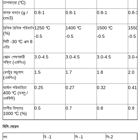
তাপমাত্রা (℃)
বাল্ক ঘনত্ব (g /
0.8-1
0.8-1
0.8-1
0.8-1
cm3)
রৈখিক রৈখিক পরিবর্তন
1250 ℃
1400 ℃
1500 ℃
1550
(%)
-0.5
-0.5
-0.5
-0.5
সিটি -30 ℃ এক্স 8
এইচ
কোল্ড পেষণকারী
3.0-4.5
3.0-4.5
3.0-4.5
3.0-4
শক্তি (এমপিএ)
রেপটুর মডুলাস
1.5
1.7
1.8
2.0
(এমপিএ)
থার্মাল পরিবাহিতা
0.25
0.27
0.32
0.41
400 ℃ (ডব্লু /
এমকিউ)
তাপীয় বিস্তার
0.5
0.7
0.8
0.9
1000 ℃ (%)
বিসি সেরেস
পদ
বি -1
সি -1
সি-2