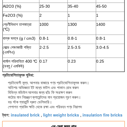
Al2O3 (%)
25-30
35-40
45-50
Fe2O3 (%)
2
1
1
শ্রেণীবিভাগ তাপমাত্রা
1000
1300
1400
(℃)
বাল্ক ঘনত্ব (g / cm3)
0.8-1
0.8-1
0.8-1
কোল্ড পেষণকারী শক্তি
2-2.5
2.5-3.5
3.0-4.5
(এমপিএ)
থার্মাল পরিবাহিতা 400 ℃
0.17
0.23
0.25
(ডব্লু / এমকিউ)
প্রতিযোগিতামূলক সুবিধা:
প্রতিযোগী মূল্য.
আপনার বাজারে পণ্য প্রতিযোগিতামূলক করুন।
অতিশয় অভিজ্ঞতা
ইট মধ্যে ফাটল এবং পাকান রোধ করুন
বিভিন্ন মডিউল
আপনার জন্য ছাঁচ ফি সংরক্ষণ করুন
কঠোর মান নিয়ন্ত্রণ
ক্লায়েন্টদের মান প্রয়োজন পূরণ করুন।
বড় স্টক
গ্যারান্টি দ্রুত ডেলিভারি।
পেশাগত প্যাকিং
ক্ষতি থেকে রক্ষা এবং পরিবহন পণ্য নিরাপদ
insulated brick
light weight bricks
insulation fire bricks
ট্যাগ:
,
,
এর সেরা মূল্য পান