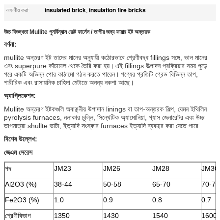
insulated brick
insulation fire bricks
লক্ষণীয় করা:
,
উচ্চ বিশুদ্ধতা Mullite পুনর্বিন্যাস কেল্ট ফার্নেস / তাপীয় জন্য ফায়ার ইট অন্তরক
বর্ণনা:
mullite অন্তরণ ইট তাদের মানের অনুযায়ী কঠোরভাবে শ্রেণীবদ্ধ fillings সঙ্গে, ভাল মানের
এবং superpure কাঁচামাল থেকে তৈরি করা হয়।
এই fillings উত্পাদন প্রক্রিয়ার সময় পুড়ে
পরে একটি অভিন্ন পোর কাঠামো গঠন করতে পারেন।
পণ্যের প্রতিটি গ্রেড বিভিন্ন তাপ,
শারীরিক এবং রাসায়নিক চাহিদা মেটাতে অনন্য নকশা আছে।
অ্যাপ্লিকেশন:
Mullite অন্তরণ ইষ্টকগুলি অবাঞ্ছনীয় উপাদান linings বা তাপ-অন্তরক শিল্প, যেমন ইথিলিন
pyrolysis furnaces, নলাকার চুল্লি, সিন্থেটিক অ্যামোনিয়া, গ্যাস জেনারেটর এবং উচ্চ
তাপমাত্রা shullte ভাটা, ইত্যাদি সংস্কার furnaces ইত্যাদি ব্যবহার করা যেতে পারে
বিশেষ উল্লেখ:
জেএম সেরেস
পদ
JM23
JM26
JM28
JM30
Al2O3 (%)
38-44
50-58
65-70
70-73
Fe2O3 (%)
1.0
0.9
0.8
0.7
শ্রেণীবিভাগ
1350
1430
1540
1600