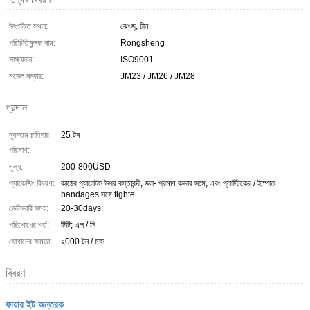
উৎপত্তি স্থল:
ঝেংজু, চীন
পরিচিতিমুলক নাম:
Rongsheng
সাক্ষ্যদান:
ISO9001
মডেল নম্বার:
JM23 / JM26 / JM28
প্রদান
ন্যূনতম চাহিদার
25 টন
পরিমাণ:
মূল্য:
200-800USD
প্যাকেজিং বিবরণ:
কাঠের প্যালেটস উপর বস্তাবন্দী, জল- প্রমাণ কভার সঙ্গে, এবং প্লাস্টিকের / ইস্পাত
bandages সঙ্গে tighte
ডেলিভারি সময়:
20-30days
পরিশোধের শর্ত:
টিটি; এল / সি
যোগানের ক্ষমতা:
২000 টন / মাস
বিবরণ
ফায়ার ইট অন্তরক