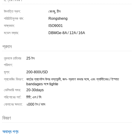
উৎপত্তি স্থল:
ঝেংজু, চীন
পরিচিতিমুলক নাম:
Rongsheng
সাক্ষ্যদান:
ISO9001
মডেল নম্বার:
DBMGe-8A / 12A / 16A
প্রদান
ন্যূনতম চাহিদার
25 টন
পরিমাণ:
মূল্য:
200-800USD
প্যাকেজিং বিবরণ:
কাঠের প্যালেটস উপর বস্তাবন্দী, জল- প্রমাণ কভার সঙ্গে, এবং প্লাস্টিকের / ইস্পাত
bandages সঙ্গে tighte
ডেলিভারি সময়:
20-30days
পরিশোধের শর্ত:
টিটি; এল / সি
যোগানের ক্ষমতা:
২000 টন / মাস
বিবরণ
অবাধ্য পণ্য