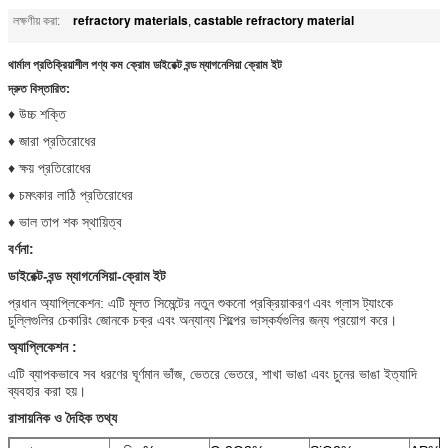
refractory materials
castable refractory material
লক্ষণীয় করা:
,
থার্মাল প্রতিক্রিয়াশীল পণ্য কম ক্রোম ডাইরেক্ট বন্ড ম্যাগনেসিয়া ক্রোম ইট
দ্রুত বিস্তারিত:
♦ উচ্চ শক্তি
♦ জারা প্রতিরোধের
♦ ক্ষয় প্রতিরোধের
♦ চমৎকার লাঠি প্রতিরোধের
♦ ভাল তাপ শক স্থায়িত্ব
বর্ণনা:
ডাইরেক্ট-বন্ড ম্যাগনেসিয়া-ক্রোম ইট
প্রধান অ্যাপ্লিকেশন: এটি মূলত সিমেন্টের নতুন শুকনো প্রক্রিয়াকরণ এবং গ্লাস ট্যাংকে
চুল্লিগুলির চেকারিং জোনকে চক্র এবং অন্যান্য শিল্পের ভাস্কর্যগুলির জন্য প্রয়োগ করে।
অ্যাপ্লিকেশন
:
এটি ব্যাপকভাবে সব ধরণের ঘূর্ণমান ভাঁজ, ভেতরে ভেতরে, শাখা ভাঙা এবং চুনের ভাঙা ইত্যাদি
ব্যবহার করা হয়।
রাসায়নিক ও দৈহিক তথ্য