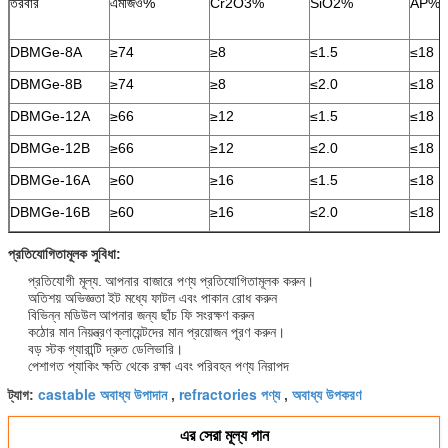
তরবার
এমজিও%
Cr2O3%
SiO2%
AP%
DBMGe-8A
≥74
≥8
≤1.5
≤18
DBMGe-8B
≥74
≥8
≤2.0
≤18
DBMGe-12A
≥66
≥12
≤1.5
≤18
DBMGe-12B
≥66
≥12
≤2.0
≤18
DBMGe-16A
≥60
≥16
≤1.5
≤18
DBMGe-16B
≥60
≥16
≤2.0
≤18
প্রতিযোগিতামূলক সুবিধা:
প্রতিযোগী মূল্য.
আপনার বাজারে পণ্য প্রতিযোগিতামূলক করুন।
অতিশয় অভিজ্ঞতা
ইট মধ্যে ফাটল এবং পাকান রোধ করুন
বিভিন্ন মডিউল
আপনার জন্য ছাঁচ ফি সংরক্ষণ করুন
কঠোর মান নিয়ন্ত্রণ
ক্লায়েন্টদের মান প্রয়োজন পূরণ করুন।
বড় স্টক
গ্যারান্টি দ্রুত ডেলিভারি।
পেশাগত প্যাকিং
ক্ষতি থেকে রক্ষা এবং পরিবহন পণ্য নিরাপদ
castable অবাধ্য উপাদান
refractories পণ্য
অবাধ্য উপকরণ
ট্যাগ:
,
,
এর সেরা মূল্য পান