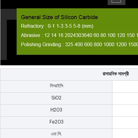
রাসায়নিক সামগ্রী
সিআইসি
SiO2
H2O3
Fe2O3
এফ.সি.