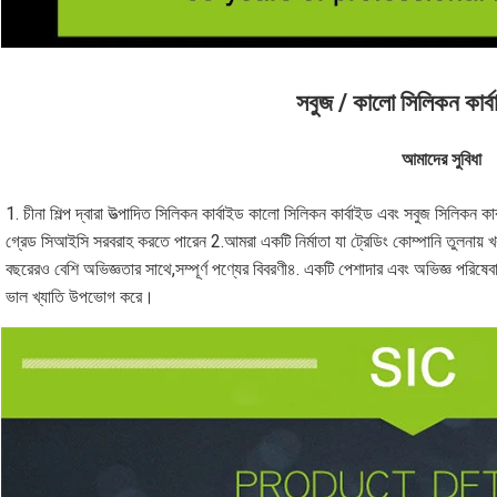
সবুজ / কালো সিলিকন কার্
আমাদের সুবিধা
1. চীনা শিল্প দ্বারা উত্পাদিত সিলিকন কার্বাইড কালো সিলিকন কার্বাইড এবং সবুজ সিলিকন
গ্রেড সিআইসি সরবরাহ করতে পারেন 2.আমরা একটি নির্মাতা যা ট্রেডিং কোম্পানি তুলনায় খর
বছরেরও বেশি অভিজ্ঞতার সাথে,সম্পূর্ণ পণ্যের বিবরণী৪. একটি পেশাদার এবং অভিজ্ঞ পরিষেব
ভাল খ্যাতি উপভোগ করে।