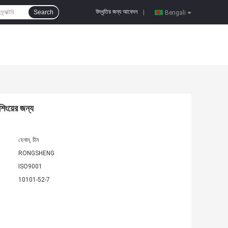
উদ্ধৃতির জন্য আবেদন
Search
|
Bengali
িংয়ের জন্য
হেনান, চীন
RONGSHENG
ISO9001
10101-52-7