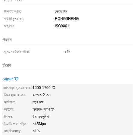
উৎপত্তি স্থল:
হেনান, চীন
পরিচিতিমুলক নাম:
RONGSHENG
সাক্ষ্যদান:
ISO9001
প্রদান
ন্যূনতম চাহিদার পরিমাণ:
১ টন
বিবরণ
কোংন্ডাম ইট
তাপমাত্রা ব্যবহার করে:
1500-1700 ℃
জীবন ব্যবহার করে:
কমপক্ষে 2 বছর
উপরিভাগ:
মসৃণ রুক্ষ
আইটেম:
অ্যাসিড-প্রমাণ ইট
উপাদান:
উচ্চ অ্যালুমিনা
ঠান্ডা নিষ্পেষণ শক্তি:
≥45Mpa
কাও বিষয়বস্তু:
≤1%