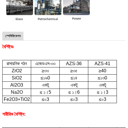
স্পেসিফিকেশন
বৈশিষ্ট্যঃ
রাসায়নিক গঠন
এজেডএস-৩৩
AZS-36
AZS-41
ZrO2
≥৩৩
≥৩৫
≥40
SiO2
≤১৬0
≤১৪
≤১৩0
Al2O3
একটু
একটু
একটু
Na2O
≤ ১।5
≤ ১।6
≤ ১।3
Fe2O3+TiO2
≤০3
≤০3
≤০3
শারীরিক বৈশিষ্ট্য: