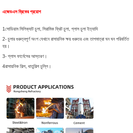
এজেডএস ব্রিকের প্রয়োগ
1সোডিয়াম সিলিক্যাট চুলা, সিরামিক ফ্রিট চুলা, গ্লাস চুলা ইত্যাদি
2- চুলার গুরুত্বপূর্ণ অংশ যেখানে রাসায়নিক ক্ষয় গুরুতর এবং তাপমাত্রা ঘন ঘন পরিবর্তিত
হয়।
3- গ্লাস ফার্নেসের আস্তরণ।
4রাসায়নিক শিল্প, ধাতুশিল্প চুল্লি।