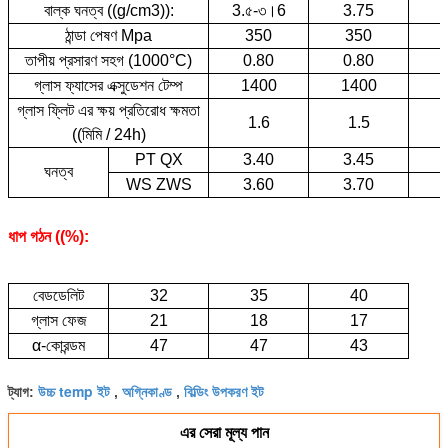
বাল্ক ঘনত্ব ((g/cm3)):
3.৫-৩।6
3.75
ঠান্ডা পেষণ Mpa
350
350
তাপীয় প্রসারণ সহগ (1000°C)
0.80
0.80
গ্লাস ফ্যাসের এক্সুডেশন টেম্প
1400
1400
গ্লাস ফ্লিট এর ক্ষয় প্রতিরোধ ক্ষমতা
1.6
1.5
((মিমি / 24h)
PT QX
3.40
3.45
ঘনত্ব
WS ZWS
3.60
3.70
ধাপ গঠন ((%):
বেডডেলিট
32
35
40
গ্লাস ফেজ
21
18
17
α-কোরন্ডম
47
47
43
উচ্চ temp ইট
অগ্নিকাণ্ড
বিল্ডিং উপকরণ ইট
ট্যাগ:
,
,
এর সেরা মূল্য পান