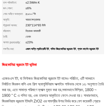
তাপ পরিবাহিতা:
≤2.5W/m·K
জল শোষণ:
≤6%
লোড অধীনে অবাধ্যতা:
≥১৫০০°সি
আকৃতি:
আয়তক্ষেত্রাকার
স্ট্যান্ডার্ড আকার:
230*114*65 মিমি
কাঁচামাল:
নিরোধক কাদামাটি
তৈরী:
হেনান
আপাত porosity:
≤23%
এজস অগ্নি প্রতিরোধী ইট
গলিত জিরকোনিয়া করন্ডাম ইট
গ্লাস ফার্নেস করন্ডাম ইট
লক্ষণীয় করা:
,
,
জিরকোনিয়া করন্ডাম ইট ভূমিকা
এজেডএস ইট, যা ফিউজড জিরকোনিয়া করন্ডাম ইট নামেও পরিচিত, এটি সাবধানে
নির্বাচিত জিরকন বালি এবং শিল্প অ্যালুমিনিয়াম অক্সাইড পাউডার থেকে ১ঃ১ অনুপাতে তৈরি
করা হয়, এতে সামান্য পরিমাণে ফ্লাক্স যুক্ত করা হয়,সমানভাবে মিশ্রিত, 1800 ~
1900 ° C এ গলিত হয়, এবং তারপরে আকৃতিতে ফেলে দেওয়া হয়। সাধারণভাবে,
জিরকনিয়াম করন্ডাম ইটগুলি ZrO2 এর সামগ্রীর উপর নির্ভর করে বেশ কয়েকটি গ্রেডে