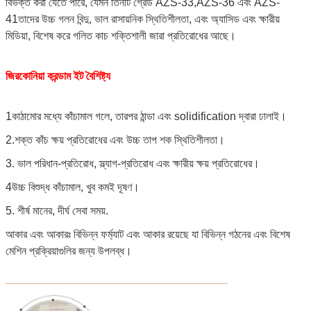
বিভক্ত করা যেতে পারে, যেমন তিনটি গ্রেড AZS-33,AZS-36 এবং AZS-
41তাদের উচ্চ গলন বিন্দু, ভাল রাসায়নিক স্থিতিশীলতা, এবং অ্যাসিড এবং ক্ষারীয়
মিডিয়া, বিশেষ করে গলিত কাচ শক্তিশালী জারা প্রতিরোধের আছে।
জিরকোনিয়া করন্ডাম ইট বৈশিষ্ট্য
1কাঠামোর মধ্যে কাঁচামাল গলে, তারপর ঠান্ডা এবং solidification দ্বারা ঢালাই।
2.শক্ত কাঁচ ক্ষয় প্রতিরোধের এবং উচ্চ তাপ শক স্থিতিশীলতা।
3. ভাল পরিধান-প্রতিরোধ, স্ল্যাগ-প্রতিরোধ এবং ক্ষারীয় ক্ষয় প্রতিরোধের।
4উচ্চ বিশুদ্ধ কাঁচামাল, খুব কমই দূষণ।
5. শীর্ষ মানের, দীর্ঘ সেবা সময়.
আকার এবং আকারঃ বিভিন্ন ফর্ম্যাট এবং আকার রয়েছে যা বিভিন্ন গঠনের এবং বিশেষ
মেশিন প্রক্রিয়াগুলির জন্য উপলব্ধ।