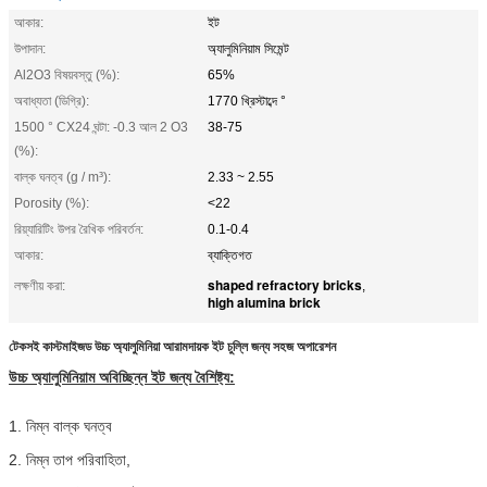
আকার:
ইট
উপাদান:
অ্যালুমিনিয়াম সিমেন্ট
Al2O3 বিষয়বস্তু (%):
65%
অবাধ্যতা (ডিগ্রি):
1770 খ্রিস্টাব্দে °
1500 ° CX24 ঘন্টা: -0.3 আল 2 O3
38-75
(%):
বাল্ক ঘনত্ব (g / m³):
2.33 ~ 2.55
Porosity (%):
<22
রিয়্যারিটিং উপর রৈখিক পরিবর্তন:
0.1-0.4
আকার:
ব্যাক্তিগত
shaped refractory bricks
লক্ষণীয় করা:
,
high alumina brick
টেকসই কাস্টমাইজড উচ্চ অ্যালুমিনিয়া আরামদায়ক ইট চুল্লি জন্য সহজ অপারেশন
উচ্চ অ্যালুমিনিয়াম অবিচ্ছিন্ন ইট জন্য বৈশিষ্ট্য:
1. নিম্ন বাল্ক ঘনত্ব
2. নিম্ন তাপ পরিবাহিতা,