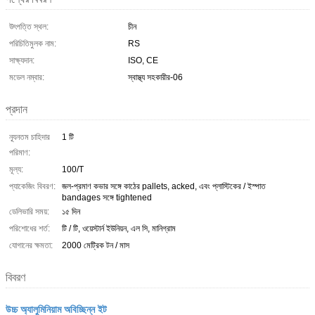
উৎপত্তি স্থল:
চীন
পরিচিতিমুলক নাম:
RS
সাক্ষ্যদান:
ISO, CE
মডেল নম্বার:
স্বাস্থ্য সহকারীর-06
প্রদান
ন্যূনতম চাহিদার
1 টি
পরিমাণ:
মূল্য:
100/T
প্যাকেজিং বিবরণ:
জল-প্রমাণ কভার সঙ্গে কাঠের pallets, acked, এবং প্লাস্টিকের / ইস্পাত
bandages সঙ্গে tightened
ডেলিভারি সময়:
১৫ দিন
পরিশোধের শর্ত:
টি / টি, ওয়েস্টার্ন ইউনিয়ন, এল সি, মানিগ্রাম
যোগানের ক্ষমতা:
2000 মেট্রিক টন / মাস
বিবরণ
উচ্চ অ্যালুমিনিয়াম অবিচ্ছিন্ন ইট