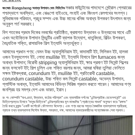
সঞ্চার মাউন্টেনের পাদদেশে সেন্ট্রাল প্লেয়ারের
জংজোং Rongsheng অবাধ্য উপাদান কোং লিমিটেড
পশ্চাদ্ভাগে অবস্থিত, এবং ঝেঙশো হাইওয়ে, লংহাই এবং জিংগুগ রেলপথের সংলগ্ন।
সুবিধাজনক পরিবহন, প্রচুর সম্পদ এবং উচ্চ মানের খনিজ অবাধ্য উপকরণ উৎপাদন জন্য
অনুকূল শর্ত সরবরাহ।
বিশ শতকের প্রথম দিকের নববর্ষের প্রতিষ্ঠিত, ক্রমাগত উদ্ভাবন ও উন্নয়নের সাথে এটি
এখন অযৌক্তিক উপাদান সিন্ডুটির একটি ব্যাপক উদ্যোগ, ধাতুবিদ্যা, বিল্ডিং উপকরণ,
বৈদ্যুতিক শক্তি, রাসায়নিক শিল্প ইত্যাদি অন্তর্ভুক্ত।
আমাদের প্রধান পণ্য: যেমন উচ্চ অ্যালুমিনিয়াম ইট, কাদামাটি ইট, সিলিকন ইট, হালকা
ওজন ইনস্যুলেশন ইট, লোহা mullite ইট, ইত্যাদি হিসাবে শিল্প furnaces জন্য
অবাধ্য উপাদান; বিরোধী stripping অ্যালুমিনিয়াম ইট, ক্ষার প্রমাণ ইট সিমেন্ট শিল্পের
জন্য ফসফেট ইট;
শিল্প চুল্লি এবং শক্তি বয়লার জন্য, আমরা ঘষিয়া তুলিয়া ফেলিতে
সক্ষম ইষ্টকদ্বারা, corundum ইট, mullite ইট, প্রতিরোধী castable,
corundum castable, উচ্চ শক্তি কম সিমেন্ট castable, অভেদ্য উপাদান,
প্লাস্টিক অবাধ্য, ইত্যাদি আমাদের বিভিন্ন সিরিজ প্রদান করতে পারেন। আমাদের পণ্য
জনপ্রিয় হয় সমগ্র দেশ এবং ভারত, ইরান।
রং শং কোম্পানি "অখণ্ডতা, উদ্ভাবন, কঠোর পরিশ্রম" এবং ব্যবসায়িক দর্শনের "এন্টারপ্রাইজ ডেভেলপমেন্ট" এর
ভিত্তিপ্রস্তর হিসাবে "মানুষ-ভিত্তিক" এন্টারপ্রাইজের মূল মানগুলির "শ্রেষ্ঠত্বের সাধনা" অনুসরণ করে "রঙ্গসং"
তৈরি করবে ব্র্যান্ড "একটি কর্পোরেট কৌশলগত উদ্দেশ্য। এবং পণ্য ধরনের সমৃদ্ধ বৈজ্ঞানিক ব্যবস্থাপনা প্রক্রিয়া,
গ্রাহক তথ্য ব্যবস্থাপনা সিস্টেম উন্নত, সময়মত, দক্ষ, আমাদের ব্যবহারকারীদের সন্তোষজনক সেবা প্রদান।