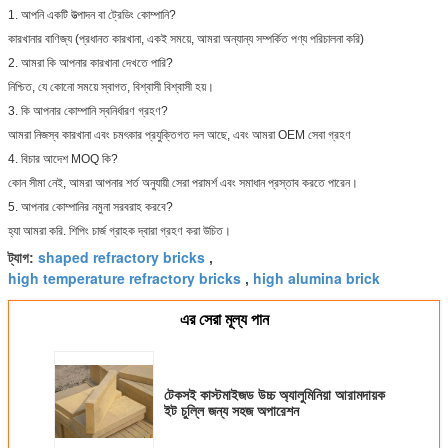
1. আপনি একটি উত্পাদন বা ট্রেডিং কোম্পানি?
কারখানার বাণিজ্য (প্রধানত কারখানা, একই সময়ে, আমরা অন্যান্য সম্পর্কিত পণ্য পরিচালনা করি)
2. আমরা কি আপনার কারখানা দেখতে পারি?
নিশ্চিত, যে কোনো সময়ে স্বাগত, বিশ্বাসী বিশ্বাসী হয়।
3. কি আপনার কোম্পানি স্বনির্ধারণ গ্রহণ?
আমরা নিজস্ব কারখানা এবং চমৎকার প্রযুক্তিগত দল আছে, এবং আমরা OEM সেবা গ্রহণ
4. বিচার আদেশ MOQ কি?
কোন সীমা নেই, আমরা আপনার শর্ত অনুযায়ী সেরা পরামর্শ এবং সমাধান প্রস্তাব করতে পারেন।
5. আপনার কোম্পানির নমুনা সরবরাহ করবে?
হ্যা আমরা করি. শিপিং চার্জ গ্রাহক দ্বারা গ্রহণ করা উচিত।
shaped refractory bricks
ট্যাগ:
,
high temperature refractory bricks
high alumina brick
,
এর সেরা মূল্য পান
টেকসই কাস্টমাইজড উচ্চ অ্যালুমিনিয়া আরামদায়ক
ইট চুল্লি জন্য সহজ অপারেশন