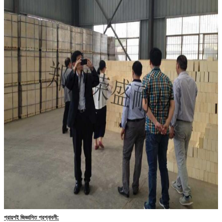
প্রায়শই জিজ্ঞাসিত প্রশ্নাবলী: