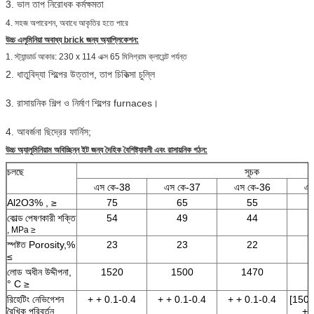
3. ভাল তাপ নিরোধক কর্মক্ষমতা
4. সহজ অপারেশন, অবাধে আকৃতির হতে পারে
উচ্চ এলুমিনিয়া অবাধ্য brick
জন্য অ্যাপ্লিকেশন:
1. স্ট্যান্ডার্ড আকার: 230 x 114 এক্স 65 মিলিগ্রাম ক্লায়েন্ট পর্যন্ত
2. ধাতুবিদ্যা শিল্পের উত্তাপ, তাপ চিকিত্সা চুল্লি
3. রাসায়নিক শিল্প ও নির্মাণ শিল্পের furnaces।
4. আবর্জনা ছিদ্রের ফার্নিস;
উচ্চ অ্যালুমিনিয়াম অবিচ্ছিন্ন ইট
জন্য দৈহিক বৈশিষ্ট্যাবলী এবং রাসায়নিক গঠন:
চলছে
সূচক
এস কে-38
এস কে-37
এস কে-36
এস
Al2O3%
,
≥
75
65
55
কোল্ড
পেষণকারী
শক্তি
54
49
44
, MPa ≥
স্পষ্টত Porosity,%
23
23
22
≤
লোড অধীন উদ্দীপনা,
1520
1500
1470
° C ≥
রিহেটিং নেভিগেশন
+ + 0.1-0.4
+ + 0.1-0.4
+ + 0.1-0.4
[1500 
রৈখিক পরিবর্তন
,
+ 