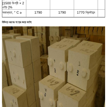
[1500 ডিগ্রী × 2
এইচ
]%
অবাধ্যতা, ° C ≥
1790
1790
1770 খ্রিস্টাব্দে
বিভিন্ন ধরনের পণ্যের জন্য ফটো: