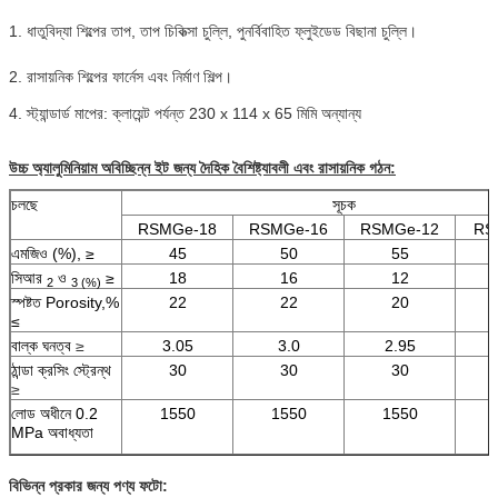
1. ধাতুবিদ্যা শিল্পের তাপ, তাপ চিকিত্সা চুল্লি, পুনর্বিবাহিত ফ্লুইডেড বিছানা চুল্লি।
2. রাসায়নিক শিল্পের ফার্নেস এবং নির্মাণ শিল্প।
4. স্ট্যান্ডার্ড মাপের: ক্লায়েন্ট পর্যন্ত 230 x 114 x 65 মিমি অন্যান্য
উচ্চ অ্যালুমিনিয়াম অবিচ্ছিন্ন ইট জন্য দৈহিক বৈশিষ্ট্যাবলী এবং রাসায়নিক গঠন:
চলছে
সূচক
RSMGe-18
RSMGe-16
RSMGe-12
RS
এমজিও (%), ≥
45
50
55
সিআর
ও
≥
18
16
12
2
3 (%)
স্পষ্টত Porosity,%
22
22
20
≤
বাল্ক ঘনত্ব
≥
3.05
3.0
2.95
ঠান্ডা ক্রসিং স্ট্রেন্থ
30
30
30
≥
লোড অধীনে 0.2
1550
1550
1550
MPa অবাধ্যতা
বিভিন্ন প্রকার জন্য পণ্য ফটো: