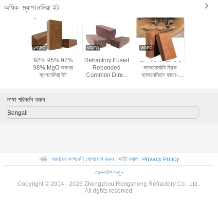
ম্যাগনেসিয়া ইট
অধিক
উচ্চ অ্যালুমিনিয়াম
আকৃতি ম্যাগনেসিয়া ক্রোম
শিল্পকলা ভাবা ম্যাগনেসিয়া
92% 95
ম্যাগনেসিয়া জিরকোন ইঁট
ইট
পরীক্ষক ইট
98% MgO 
ম্যাগনেসি
ভাষা পরিবর্তন করুন
Bengali
বাড়ি
|
আমাদের সম্পর্কে
|
যোগাযোগ করুন
|
সাইট ম্যাপ
|
Privacy Policy
ডেস্কটপ দেখুন
Copyright © 2014 - 2026 Zhengzhou Rongsheng Refractory Co., Ltd..
All rights reserved.