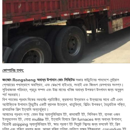
কোম্পানির তথ্য:
জংজোং Rongsheng অবাধ্য উপাদান কোং লিমিটেড
সঞ্চার মাউন্টেনের পাদদেশে সেন্ট্রাল
প্লেয়ারের পশ্চাদ্ভাগে অবস্থিত, এবং ঝেঙশো হাইওয়ে, লংহাই এবং জিংগুগ রেলপথের সংলগ্ন।
সুবিধাজনক পরিবহন, প্রচুর সম্পদ এবং উচ্চ মানের খনিজ অবাধ্য উপকরণ উৎপাদন জন্য অনুকূল
শর্ত সরবরাহ।
বিশ শতকের প্রথম দিকের নববর্ষের প্রতিষ্ঠিত, ক্রমাগত উদ্ভাবন ও উন্নয়নের সাথে এটি এখন
অযৌক্তিক উপাদান সিন্ডুটির একটি ব্যাপক উদ্যোগ, ধাতুবিদ্যা, বিল্ডিং উপকরণ, বৈদ্যুতিক শক্তি,
রাসায়নিক শিল্প ইত্যাদি অন্তর্ভুক্ত।
আমাদের প্রধান পণ্য: যেমন উচ্চ অ্যালুমিনিয়াম ইট, কাদামাটি ইট, সিলিকন ইট, হালকা ওজন
ইনস্যুলেশন ইট, লোহা mullite ইট, ইত্যাদি হিসাবে শিল্প furnaces জন্য অবাধ্য উপাদান;
বিরোধী stripping অ্যালুমিনিয়াম ইট, ক্ষার প্রমাণ ইট সিমেন্ট শিল্পের জন্য ফসফেট ইট;
শিল্প
চুল্লি এবং শক্তি বয়লার জন্য, আমরা ঘষিয়া তুলিয়া ফেলিতে সক্ষম ইষ্টকদ্বারা, corundum ইট,