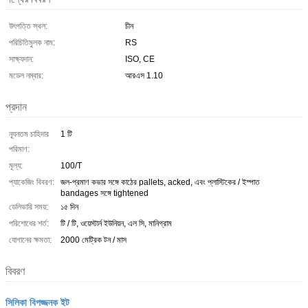
উৎপত্তি স্থল:
চীন
পরিচিতিমুলক নাম:
RS
সাক্ষ্যদান:
ISO, CE
মডেল নম্বার:
আরএস 1.10
প্রদান
ন্যূনতম চাহিদার
1 টি
পরিমাণ:
মূল্য:
100/T
প্যাকেজিং বিবরণ:
জল-প্রমাণ কভার সঙ্গে কাঠের pallets, acked, এবং প্লাস্টিকের / ইস্পাত
bandages সঙ্গে tightened
ডেলিভারি সময়:
১৫ দিন
পরিশোধের শর্ত:
টি / টি, ওয়েস্টার্ন ইউনিয়ন, এল সি, মানিগ্রাম
যোগানের ক্ষমতা:
2000 মেট্রিক টন / মাস
বিবরণ
সিলিকা বিপজ্জনক ইট