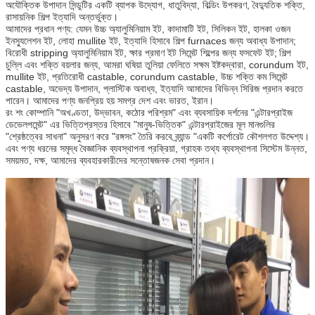
অযৌক্তিক উপাদান সিন্ডুটির একটি ব্যাপক উদ্যোগ, ধাতুবিদ্যা, বিল্ডিং উপকরণ, বৈদ্যুতিক শক্তি,
রাসায়নিক শিল্প ইত্যাদি অন্তর্ভুক্ত।
আমাদের প্রধান পণ্য: যেমন উচ্চ অ্যালুমিনিয়াম ইট, কাদামাটি ইট, সিলিকন ইট, হালকা ওজন
ইনস্যুলেশন ইট, লোহা mullite ইট, ইত্যাদি হিসাবে শিল্প furnaces জন্য অবাধ্য উপাদান;
বিরোধী stripping অ্যালুমিনিয়াম ইট, ক্ষার প্রমাণ ইট সিমেন্ট শিল্পের জন্য ফসফেট ইট;
শিল্প
চুল্লি এবং শক্তি বয়লার জন্য, আমরা ঘষিয়া তুলিয়া ফেলিতে সক্ষম ইষ্টকদ্বারা, corundum ইট,
mullite ইট, প্রতিরোধী castable, corundum castable, উচ্চ শক্তি কম সিমেন্ট
castable, অভেদ্য উপাদান, প্লাস্টিক অবাধ্য, ইত্যাদি আমাদের বিভিন্ন সিরিজ প্রদান করতে
পারেন। আমাদের পণ্য জনপ্রিয় হয় সমগ্র দেশ এবং ভারত, ইরান।
রং শং কোম্পানি "অখণ্ডতা, উদ্ভাবন, কঠোর পরিশ্রম" এবং ব্যবসায়িক দর্শনের "এন্টারপ্রাইজ
ডেভেলপমেন্ট" এর ভিত্তিপ্রস্তর হিসাবে "মানুষ-ভিত্তিক" এন্টারপ্রাইজের মূল মানগুলির
"শ্রেষ্ঠত্বের সাধনা" অনুসরণ করে "রঙ্গসং" তৈরি করবে ব্র্যান্ড "একটি কর্পোরেট কৌশলগত উদ্দেশ্য।
এবং পণ্য ধরনের সমৃদ্ধ বৈজ্ঞানিক ব্যবস্থাপনা প্রক্রিয়া, গ্রাহক তথ্য ব্যবস্থাপনা সিস্টেম উন্নত,
একটি বার্তা রেখে যান
সময়মত, দক্ষ, আমাদের ব্যবহারকারীদের সন্তোষজনক সেবা প্রদান।
আমরা শীঘ্রই আপনাকে আবার কল 