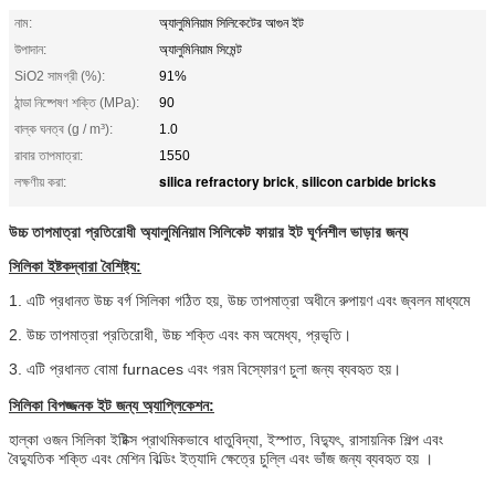
নাম:
অ্যালুমিনিয়াম সিলিকেটের আগুন ইট
উপাদান:
অ্যালুমিনিয়াম সিমেন্ট
SiO2 সামগ্রী (%):
91%
ঠান্ডা নিষ্পেষণ শক্তি (MPa):
90
বাল্ক ঘনত্ব (g / m³):
1.0
রাবার তাপমাত্রা:
1550
silica refractory brick
silicon carbide bricks
লক্ষণীয় করা:
,
উচ্চ তাপমাত্রা প্রতিরোধী অ্যালুমিনিয়াম সিলিকেট ফায়ার ইট ঘূর্ণনশীল ভাড়ার জন্য
সিলিকা ইষ্টকদ্বারা বৈশিষ্ট্য:
1. এটি প্রধানত উচ্চ বর্গ সিলিকা গঠিত হয়, উচ্চ তাপমাত্রা অধীনে রুপায়ণ এবং জ্বলন মাধ্যমে
2. উচ্চ তাপমাত্রা প্রতিরোধী, উচ্চ শক্তি এবং কম অমেধ্য, প্রভৃতি।
3. এটি প্রধানত বোমা furnaces এবং গরম বিস্ফোরণ চুলা জন্য ব্যবহৃত হয়।
সিলিকা বিপজ্জনক ইট জন্য অ্যাপ্লিকেশন:
হাল্কা ওজন সিলিকা ইষ্টিক্স প্রাথমিকভাবে ধাতুবিদ্যা, ইস্পাত, বিদ্যুৎ, রাসায়নিক শিল্প এবং
বৈদ্যুতিক শক্তি এবং মেশিন বিল্ডিং ইত্যাদি ক্ষেত্রে চুল্লি এবং ভাঁজ জন্য ব্যবহৃত হয়
।