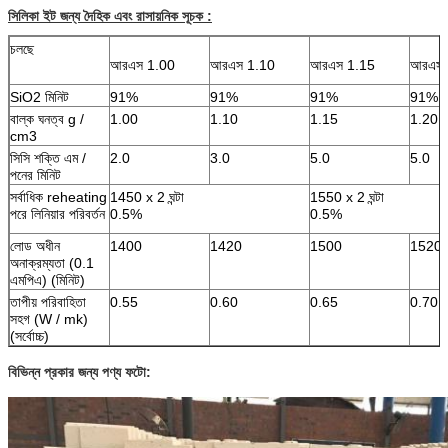
সিলিকা ইট জন্য
দৈহিক এবং রাসায়নিক সূচক
:
চলছে
আরএস 1.00
আরএস 1.10
আরএস 1.15
আরএস 
SiO2 মিনিট
91%
91%
91%
91%
বাল্ক ঘনত্ব g /
1.00
1.10
1.15
1.20
cm3
সিসি শক্তি এম /
2.0
3.0
5.0
5.0
পনের মিনিট
সর্বাধিক reheating
1450 x 2 ঘন্টা
1550 x 2 ঘন্টা
পরে লিনিয়ার পরিবর্তন
0.5%
0.5%
লোড অধীন
1400
1420
1500
1520
অনাক্রম্যতা (0.1
এমপিএ) (মিনিট)
তাপীয় পরিবাহিতা
0.55
0.60
0.65
0.70
সহগ (W / mk)
(সর্বোচ্চ)
বিভিন্ন প্রকার জন্য পণ্য ফটো: