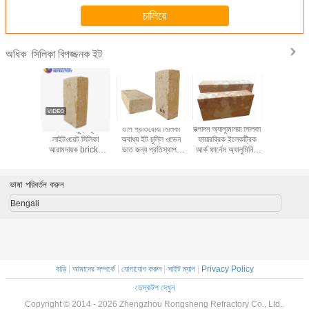
চালিয়ে
সিলিকা বিপজ্জনক ইট
অধিক
হাল্কা ওজন সিলিকা ইট
জিরো সম্প্রসারণ সিলিকা
কাচের ভাটির জন্য
ইকো বন্ধুত্
ইট
অ্যাসিড-প্রতিরোধক
লাইটওয়েট 
সিলিকা ফায়ার ইট
আরামদায়ক
উত্তাপ ইট 
পরিবাহ
ভাষা পরিবর্তন করুন
Bengali
বাড়ি
|
আমাদের সম্পর্কে
|
যোগাযোগ করুন
|
সাইট ম্যাপ
|
Privacy Policy
ডেস্কটপ দেখুন
Copyright © 2014 - 2026 Zhengzhou Rongsheng Refractory Co., Ltd..