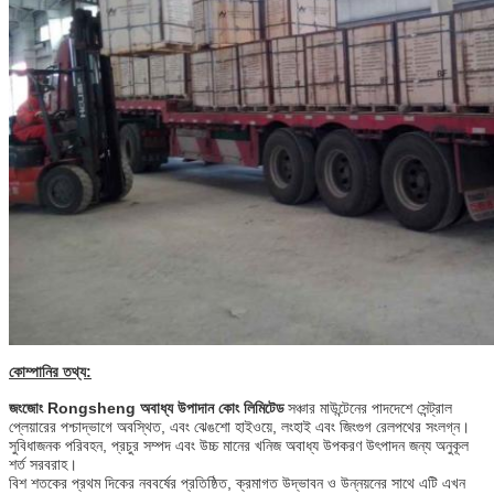
কোম্পানির তথ্য:
জংজোং Rongsheng অবাধ্য উপাদান কোং লিমিটেড
সঞ্চার মাউন্টেনের পাদদেশে সেন্ট্রাল
প্লেয়ারের পশ্চাদ্ভাগে অবস্থিত, এবং ঝেঙশো হাইওয়ে, লংহাই এবং জিংগুগ রেলপথের সংলগ্ন।
সুবিধাজনক পরিবহন, প্রচুর সম্পদ এবং উচ্চ মানের খনিজ অবাধ্য উপকরণ উৎপাদন জন্য অনুকূল
শর্ত সরবরাহ।
বিশ শতকের প্রথম দিকের নববর্ষের প্রতিষ্ঠিত, ক্রমাগত উদ্ভাবন ও উন্নয়নের সাথে এটি এখন