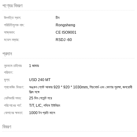
পণ্যের বিবরণ
উৎপত্তি স্থল:
চীন
পরিচিতিমুলক নাম:
Rongsheng
সাক্ষ্যদান:
CE ISO9001
মডেল নম্বার:
RSDJ -60
প্রদান
ন্যূনতম চাহিদার
1 জামায়
পরিমাণ:
মূল্য:
USD 240 MT
প্যাকেজিং বিবরণ:
অঙ্কন প্লেট আকার 920 * 920 * 1030mm, পিচবোর্ড এবং কোণার সুরক্ষা, জলরোধী
ফিল্ম সঙ্গে
ডেলিভারি সময়:
25 দিন পেমেন্ট পরে
পরিশোধের শর্ত:
T/T, L/C, পশ্চিম ইউনিয়ন
যোগানের ক্ষমতা:
1000 টন প্রতি মাসে
বিবরণ