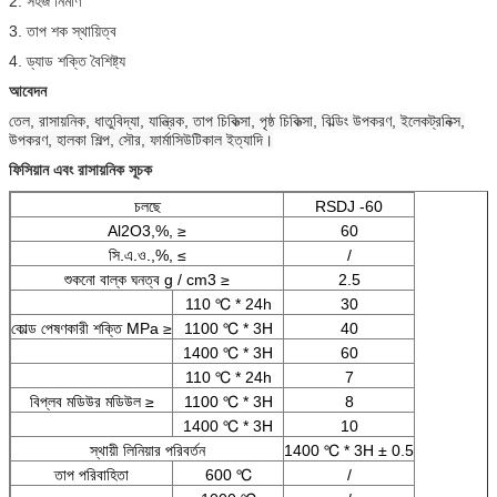
2. সহজ নির্মাণ
3. তাপ শক স্থায়িত্ব
4. ড্যাড শক্তি বৈশিষ্ট্য
আবেদন
তেল, রাসায়নিক, ধাতুবিদ্যা, যান্ত্রিক, তাপ চিকিত্সা, পৃষ্ঠ চিকিত্সা, বিল্ডিং উপকরণ, ইলেকট্রনিক্স,
উপকরণ, হালকা শিল্প, সৌর, ফার্মাসিউটিকাল ইত্যাদি।
ফিসিয়ান এবং রাসায়নিক সূচক
চলছে
RSDJ -60
Al2O3,%, ≥
60
সি.এ.ও.,%, ≤
/
শুকনো বাল্ক ঘনত্ব g / cm3 ≥
2.5
110 ℃ * 24h
30
কোল্ড পেষণকারী শক্তি MPa ≥
1100 ℃ * 3H
40
1400 ℃ * 3H
60
110 ℃ * 24h
7
বিপ্লব মডিউর মডিউল ≥
1100 ℃ * 3H
8
1400 ℃ * 3H
10
স্থায়ী লিনিয়ার পরিবর্তন
1400 ℃ * 3H ± 0.5
তাপ পরিবাহিতা
600 ℃
/