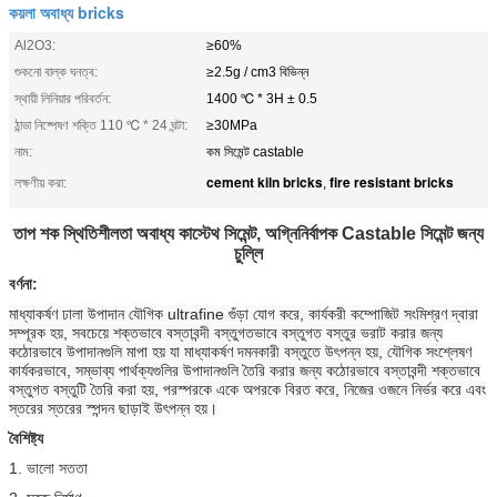
কয়লা অবাধ্য bricks
Al2O3:
≥60%
শুকনো বাল্ক ঘনত্ব:
≥2.5g / cm3 বিভিন্ন
স্থায়ী লিনিয়ার পরিবর্তন:
1400 ℃ * 3H ± 0.5
ঠান্ডা নিষ্পেষণ শক্তি 110 ℃ * 24 ঘন্টা:
≥30MPa
নাম:
কম সিমেন্ট castable
cement kiln bricks
fire resistant bricks
লক্ষণীয় করা:
,
তাপ শক স্থিতিশীলতা অবাধ্য কাস্টেথ সিমেন্ট, অগ্নিনির্বাপক Castable সিমেন্ট জন্য
চুল্লি
বর্ণনা:
মাধ্যাকর্ষণ ঢালা উপাদান যৌগিক ultrafine গুঁড়া যোগ করে, কার্যকরী কম্পোজিট সংমিশ্রণ দ্বারা
সম্পূরক হয়, সবচেয়ে শক্তভাবে বস্তাবন্দী বস্তুগতভাবে বস্তুগত বস্তুর ভরাট করার জন্য
কঠোরভাবে উপাদানগুলি মাপা হয় যা মাধ্যাকর্ষণ দমনকারী বস্তুতে উৎপন্ন হয়, যৌগিক সংশ্লেষণ
কার্যকরভাবে, সম্ভাব্য পার্থক্যগুলির উপাদানগুলি তৈরি করার জন্য কঠোরভাবে বস্তাবন্দী শক্তভাবে
বস্তুগত বস্তুটি তৈরি করা হয়, পরস্পরকে একে অপরকে বিরত করে, নিজের ওজনে নির্ভর করে এবং
স্তরের স্তরের স্পন্দন ছাড়াই উৎপন্ন হয়।
বৈশিষ্ট্য
1. ভালো সততা