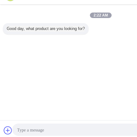
2:22 AM
Good day, what product are you looking for?
চ্যাট
উদ