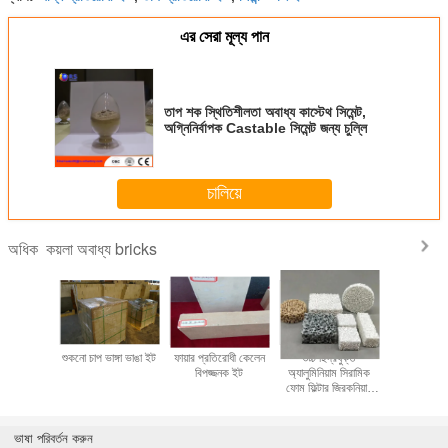
এর সেরা মূল্য পান
তাপ শক স্থিতিশীলতা অবাধ্য কাস্টেথ সিমেন্ট,
অগ্নিনির্বাপক Castable সিমেন্ট জন্য চুল্লি
চালিয়ে
কয়লা অবাধ্য bricks
অধিক
ট্যান্স ওভেন
শুকনো চাপ ভাঙ্গা ভাঙা ইট
ফায়ার প্রতিরোধী কেলেন
উচ্চ ছিদ্রযুক্ত
গ্লাস ওভেন 
যাক্টরি
বিপজ্জনক ইট
অ্যালুমিনিয়াম সিরামিক
রিফ্র্যাক্ট
ফোম ফিল্টার জিরকনিয়াম
সিরামিক ফিল্টার ফাউন্ড্রি
জন্য
ভাষা পরিবর্তন করুন