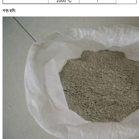
1000 ℃
/
পণ্য ছবি: