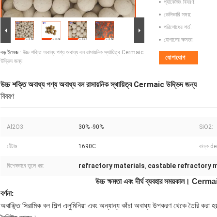
প্যাকেজিং বিবরণ:
ডেলিভারি সময়:
পরিশোধের শর্ত:
যোগানের ক্ষমতা:
বড় ইমেজ :
উচ্চ শক্তি অবাধ্য পণ্য অবাধ্য বল রাসায়নিক স্থায়িত্ব Cermaic
যোগাযোগ
উদ্ভিদ জন্য
উচ্চ শক্তি অবাধ্য পণ্য অবাধ্য বল রাসায়নিক স্থায়িত্ব Cermaic উদ্ভিদ জন্য
বিবরণ
Al2O3:
30% -90%
SiO2:
ঠেঁটাম:
1690C
বাল্ক d
refractory materials
castable refractory m
বিশেষভাবে তুলে ধরা:
,
উচ্চ ক্ষমতা এবং দীর্ঘ ব্যবহার সময়কাল। Cerma
বর্ণনা:
অবাঞ্ছিত সিরামিক বল শিল্প এলুমিনিয়া এবং অন্যান্য কাঁচা অবাধ্য উপকরণ থেকে তৈরি করা হ