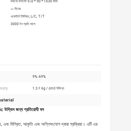
শুকনো ফললেট 9২0 * 90 * 1030 মিমি
১০ দিনের
ওয়েস্টার্ন ইউনিয়ন, L/C, T/T
3000 টন প্রতি মাসে
9% -69%
enisty:
1.2-1.6g / cm3 বিভিন্ন
aterial
ic উদ্ভিদ জন্য প্রতিরোধী বল
য়, এবং মিশ্রিত, আকৃতি এবং অগ্নিসংযোগ দ্বারা প্রক্রিয়া। এটি এর