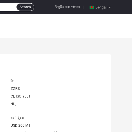
উদ্ধৃতির জন্য আবেদন
Search
|
Bengali
চীন
ZZRS
CE ISO 9001
NH,
এর 1 টুকরা
USD 200 MT