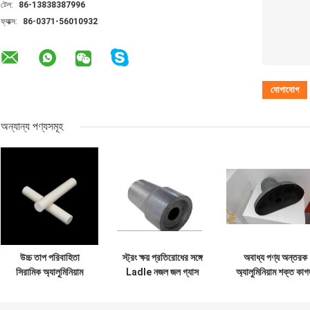
টেল:
86-13838387996
ফ্যাক্স:
86-0371-56010932
অন্যান্য পণ্যসমূহ
উচ্চ তাপ পরিবাহিতা
স্ট্রং ক্ষয় প্রতিরোধের সঙ্গে
অবাধ্য পণ্য অন্তরক
সিরামিক অ্যালুমিনিয়াম
Ladle নজল জল গ্যাস
অ্যালুমিনিয়াম শক্ত কা
নাইট্রাইড ALN বার /
অবাধ্য পণ্য
জিরকেন বিপজ্জনক
রোলার
আরামদায়ক সহচরী প্লে